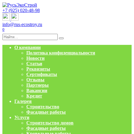
Перейти
к
+7 (925) 020-48-98
содержанию
info@rus-ecostroy.ru
0
Search
for:
О компании
Политика конфиденциальности
Новости
Статьи
Реквизиты
Сертификаты
Отзывы
Партнеры
Вакансии
Кредит
Галерея
Строительство
Фасадные работы
Услуги
Строительство домов
Фасадные работы
Кровельные работы