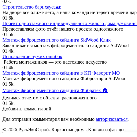
0
2k.
Строительство барнхауса🏡
На дворе всё ближе лето, а наша команда не теряет времени дар
0
1.6k.
Проект одноэтажного индивидуального жилого дома д.Новинс
Предоставляем фото отчёт нашего проекта одноэтажного
0
1.5k.
Монтаж фиброцементного сайдинга SidWood Клик
Заканчивается монтаж фиброцементного сайдинга SidWood
0
1.4k.
Исправление чужих ошибок
Работа монтажников — это настоящее искусство
0
1.4k.
Монтаж фиброцементного сайдинга в КП Фаворит МО
Монтаж фиброцементного сайдинга Фибростар и SidWood
0
1.5k.
Монтаж фиброцементного сайдинга Фибратек 🏠
Делимся отчетом с объекта, расположенного
0
1.5k.
Добавить комментарий
Для отправки комментария вам необходимо
авторизоваться
.
© 2026 РусьЭкоСтрой. Каркасные дома. Кровли и фасады.